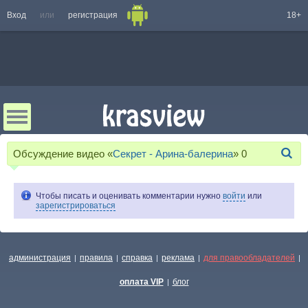
Вход
или
регистрация
18+
Обсуждение видео «
Секрет - Арина-балерина
»
0
Чтобы писать и оценивать комментарии нужно
войти
или
зарегистрироваться
администрация
правила
справка
реклама
для правообладателей
|
|
|
|
|
оплата VIP
блог
|