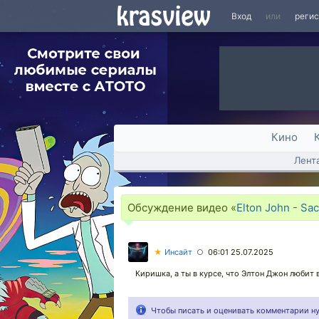
Вход
или
реги
Кино
Лент
Обсуждение видео «
Elton John - Sac
★
Инсайт
06:01 25.07.2025
○
Киришка, а ты в курсе, что Элтон Джон любит в
Чтобы писать и оценивать комментарии 