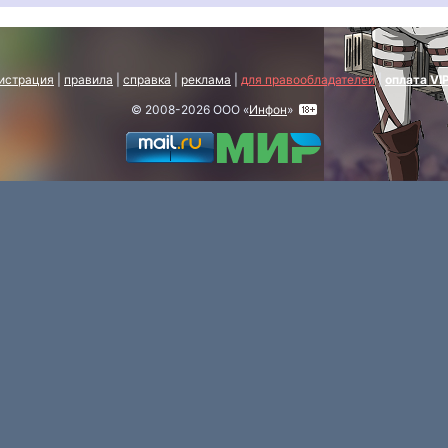
истрация
|
правила
|
справка
|
реклама
|
для правообладателей
|
оплата VI
© 2008-2026 ООО «
Инфон
»