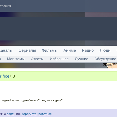
страция
Каналы
Сериалы
Фильмы
Аниме
Радио
Люди
а
Мои темы
Ответы
Избранное
Лучшие
Обсуждение 
rifice
»
3
 задний привод долбиться?.. не, не в курсе?
нужно
войти
или
зарегистрироваться