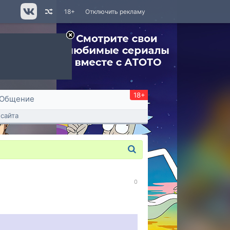
18+
Отключить рекламу
18+
Общение
сайта
0