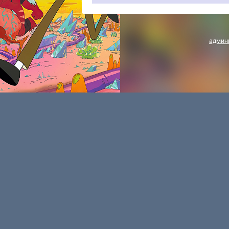
админ