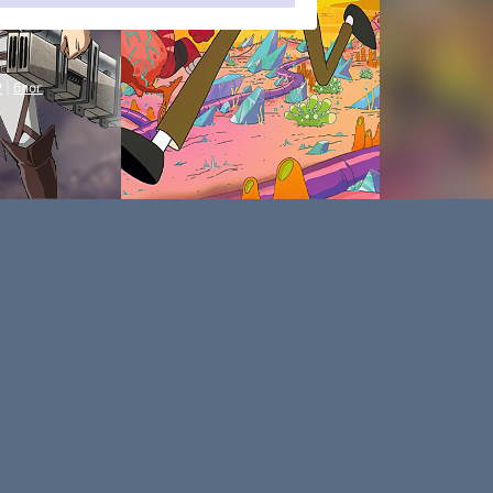
P
|
блог