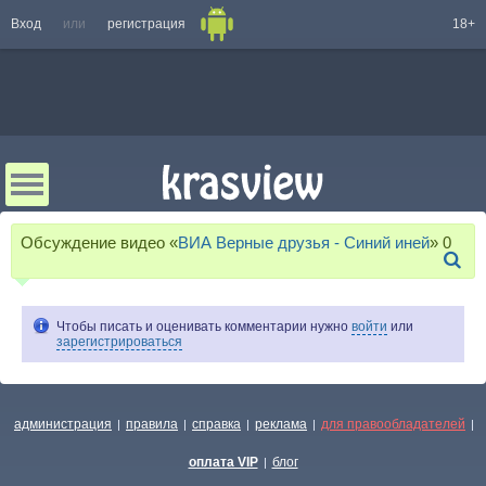
Вход
или
регистрация
18+
Обсуждение видео «
ВИА Верные друзья - Синий иней
»
0
Чтобы писать и оценивать комментарии нужно
войти
или
зарегистрироваться
администрация
правила
справка
реклама
для правообладателей
|
|
|
|
|
оплата VIP
блог
|