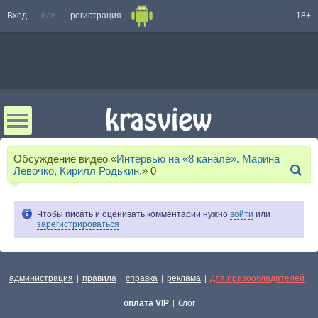
Вход
или
регистрация
18+
Обсуждение видео «
Интервью на «8 канале». Марина
Левочко, Кирилл Родькин.
»
0
Чтобы писать и оценивать комментарии нужно
войти
или
зарегистрироваться
администрация
правила
справка
реклама
для правообладателей
|
|
|
|
|
оплата VIP
блог
|