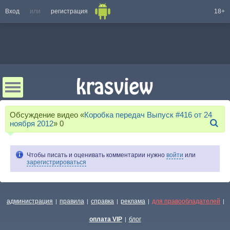
Вход
или
регистрация
18+
Обсуждение видео «
Коробка передач Выпуск #416 от 24
ноября 2012
»
0
Чтобы писать и оценивать комментарии нужно
войти
или
зарегистрироваться
администрация
правила
справка
реклама
для правообладателей
|
|
|
|
|
оплата VIP
блог
|