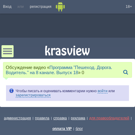
Вход
или
регистрация
18+
Обсуждение видео «
Программа "Пешеход. Дорога.
Водитель." на 8 канале. Выпуск 18
»
0
Чтобы писать и оценивать комментарии нужно
войти
или
зарегистрироваться
администрация
правила
справка
реклама
для правообладателей
|
|
|
|
|
оплата VIP
блог
|