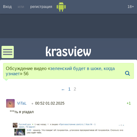
Вход
или
регистрация
18+
Обсуждение видео «
зеленский будет в шоке, когда
узнает
»
56
←
1
2
ViTaL
00:52 01.02.2025
+1
○
***ть я угадал