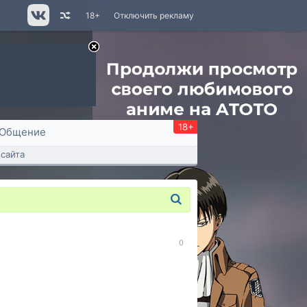
18+
Отключить рекламу
18+
Общение
сайта
0