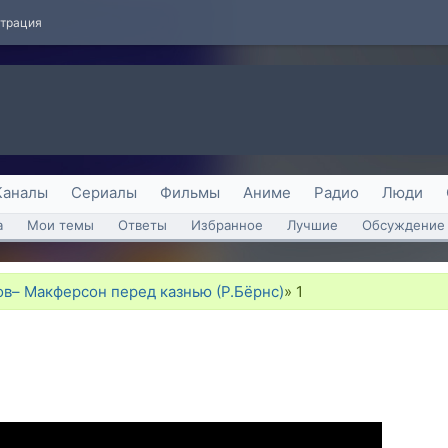
страция
Каналы
Сериалы
Фильмы
Аниме
Радио
Люди
а
Мои темы
Ответы
Избранное
Лучшие
Обсуждение 
в– Макферсон перед казнью (Р.Бёрнс)
»
1