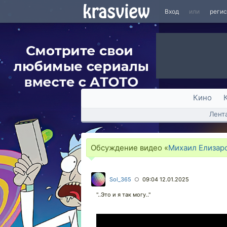
Вход
или
реги
Кино
Лент
Обсуждение видео «
Михаил Елизаро
Sol_365
09:04 12.01.2025
○
"..Это и я так могу.."