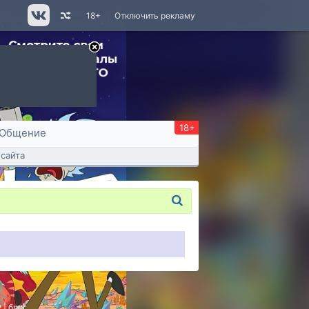
18+
Отключить рекламу
18+
Общение
сайта
P
|
блог