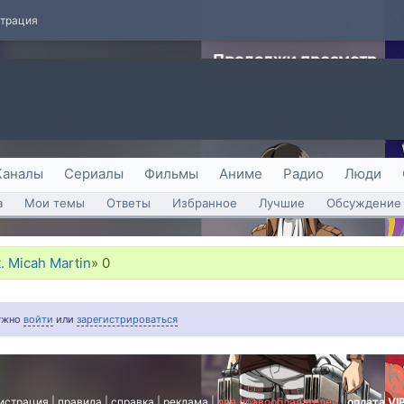
страция
Каналы
Сериалы
Фильмы
Аниме
Радио
Люди
а
Мои темы
Ответы
Избранное
Лучшие
Обсуждение 
t. Micah Martin
»
0
нужно
войти
или
зарегистрироваться
истрация
|
правила
|
справка
|
реклама
|
для правообладателей
|
оплата VI