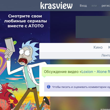
Вход
или
реги
Кино
Лент
Обсуждение видео «
Loxion - Alone f
Чтобы писать и оценивать комментарии 
админ