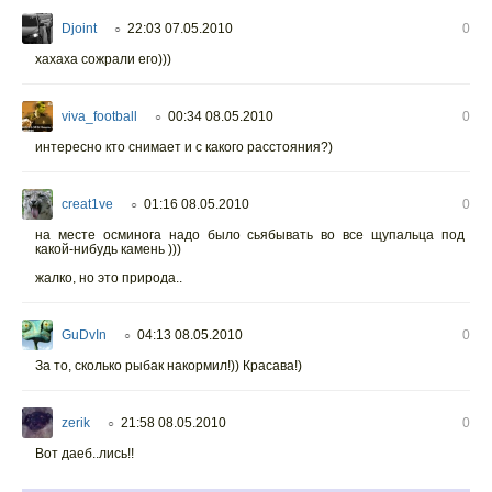
Djoint
22:03 07.05.2010
0
○
хахаха сожрали его)))
viva_football
00:34 08.05.2010
0
○
интересно кто снимает и с какого расстояния?)
creat1ve
01:16 08.05.2010
0
○
на месте осминога надо было сьябывать во все щупальца под
какой-нибудь камень )))
жалко, но это природа..
GuDvIn
04:13 08.05.2010
0
○
За то, сколько рыбак накормил!)) Красава!)
zerik
21:58 08.05.2010
0
○
Вот даеб..лись!!