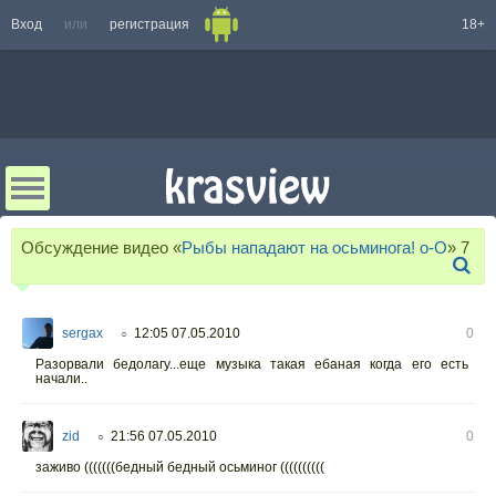
Вход
или
регистрация
18+
Обсуждение видео «
Рыбы нападают на осьминога! о-О
»
7
sergax
12:05 07.05.2010
0
○
Разорвали бедолагу...еще музыка такая ебаная когда его есть
начали..
zid
21:56 07.05.2010
0
○
заживо (((((((бедный бедный осьминог ((((((((((