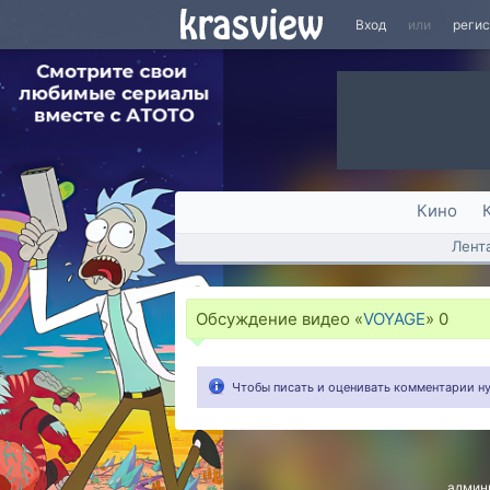
Вход
или
реги
Кино
Лент
Обсуждение видео «
VOYAGE
»
0
Чтобы писать и оценивать комментарии 
админ