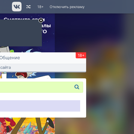
18+
Отключить рекламу
18+
Общение
сайта
P
|
блог