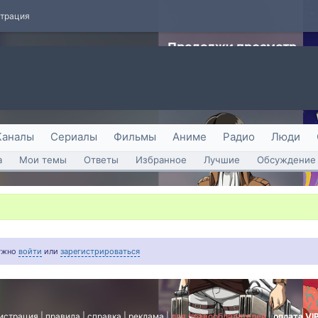
страция
Каналы
Сериалы
Фильмы
Аниме
Радио
Люди
а
Мои темы
Ответы
Избранное
Лучшие
Обсуждение 
нужно
войти
или
зарегистрироваться
истрация
|
правила
|
справка
|
реклама
|
для правообладателей
|
оплата VI