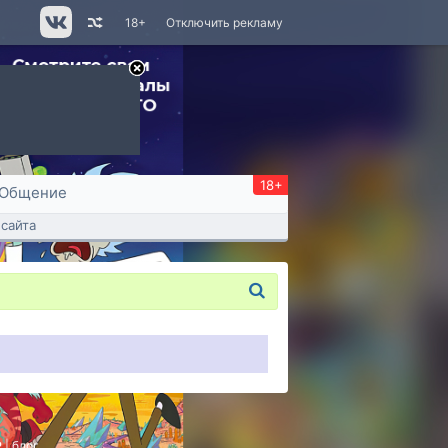
18+
Отключить рекламу
18+
Общение
сайта
P
|
блог