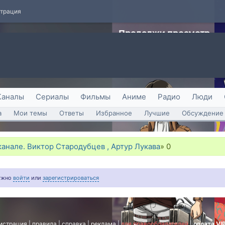
страция
Каналы
Сериалы
Фильмы
Аниме
Радио
Люди
а
Мои темы
Ответы
Избранное
Лучшие
Обсуждение 
канале. Виктор Стародубцев , Артур Лукава
»
0
нужно
войти
или
зарегистрироваться
истрация
|
правила
|
справка
|
реклама
|
для правообладателей
|
оплата VI