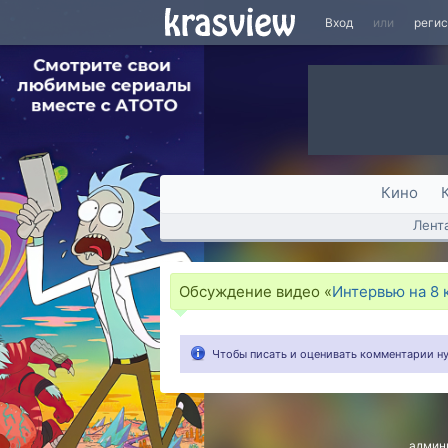
Вход
или
реги
Кино
Лент
Обсуждение видео «
Интервью на 8 
Чтобы писать и оценивать комментарии 
админ