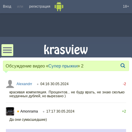
Вход
или
регистрация
18+
Обсуждение видео «
Супер прыжки
»
2
Alexandrr
04:16 30.05.2024
-2
○
красивая компиляция. Процентов... не буду врать, не знаю сколько
неудачных дублей, но вырезано )
★
Amonrama
17:17 30.05.2024
+2
○
Да они сумасшедшие)