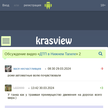
Вход
или
регистрация
18+
Обсуждение видео «
ДТП в Нижнем Тагиле
»
2
вася несчастливцев
08:30 29.03.2024
-9
○
рожи автоматные волю почувствовали
LED999
13:42 30.03.2024
+3
○
У танка как у трамвая преимущество движения на дорогах всего
мира )