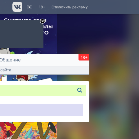
18+
Отключить рекламу
18+
Общение
сайта
P
|
блог