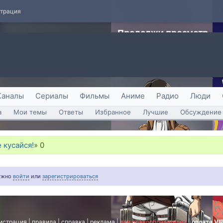
страция
Каналы
Сериалы
Фильмы
Аниме
Радио
Люди
а
Мои темы
Ответы
Избранное
Лучшие
Обсуждение 
 кусайся!
»
0
нужно
войти
или
зарегистрироваться
истрация
|
правила
|
справка
|
реклама
|
для правообладателей
|
оплата VI