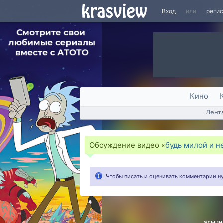
Вход
или
реги
Кино
Лент
Обсуждение видео «
будь милой и не
Чтобы писать и оценивать комментарии 
админ