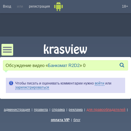
Вход
или
регистрация
18+
Обсуждение видео «
Банкомат R2D2
»
0
Чтобы писать и оценивать комментарии нужно
войти
или
зарегистрироваться
администрация
правила
справка
реклама
для правообладателей
|
|
|
|
|
оплата VIP
блог
|