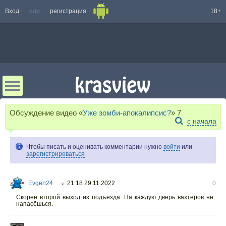
Вход
или
регистрация
18+
Обсуждение видео «
Уже зомби-апокалипсис?
»
7
с начала
Чтобы писать и оценивать комментарии нужно
войти
или
зарегистрироваться
Evgen24
21:18 29.11.2022
0
○
Скорее второй выход из подъезда. На каждую дверь вахтеров не
напасёшься.