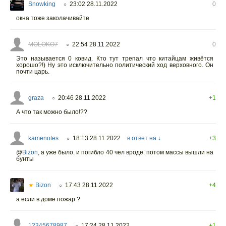
Snowking
23:02 28.11.2022
0
○
окна тоже заколачивайте
MOLOKO7
22:54 28.11.2022
0
○
Это называется 0 ковид. Кто тут трепал что китайцам живётся
хорошо?!) Ну это исключительно политический ход верховного. Он
почти царь.
graza
20:46 28.11.2022
+1
○
А что так можно было!??
kamenotes
18:13 28.11.2022
в ответ на ↓
+3
○
@
Bizon
,
а уже было. и погибло 40 чел вроде. потом массы вышли на
бунты
★
Bizon
17:43 28.11.2022
+4
○
а если в доме пожар ?
12345678987
17:24 28.11.2022
+1
○