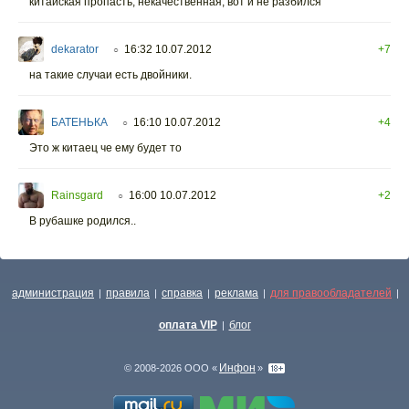
китайская пропасть, некачественная, вот и не разбился
dekarator
16:32 10.07.2012
+7
○
на такие случаи есть двойники.
БАТЕНЬКА
16:10 10.07.2012
+4
○
Это ж китаец че ему будет то
Rainsgard
16:00 10.07.2012
+2
○
В рубашке родился..
администрация
правила
справка
реклама
для правообладателей
|
|
|
|
|
оплата VIP
блог
|
Инфон
© 2008-2026 ООО «
»