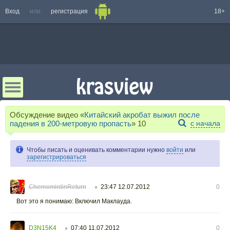
Вход
или
регистрация
18+
Обсуждение видео «
Китайский акробат выжил после
падения в 200-метровую пропасть
»
10
с начала
Чтобы писать и оценивать комментарии нужно
войти
или
зарегистрироваться
ChernomirdinReturn
23:47 12.07.2012
0
○
Вот это я понимаю: Включил Маклауда.
D3N15K4
07:40 11.07.2012
0
○