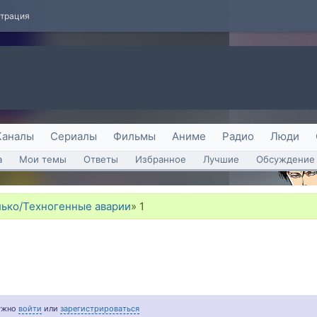
страция
Каналы
Сериалы
Фильмы
Аниме
Радио
Люди
а
Мои темы
Ответы
Избранное
Лучшие
Обсуждение 
лько/Техногенные аварии
»
1
нужно
войти
или
зарегистрироваться