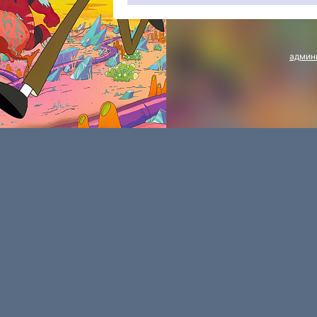
админ