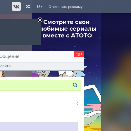
18+
Отключить рекламу
18+
Общение
сайта
0