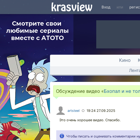
Вход
или
реги
Кино
Лент
Обсуждение видео «
Бхопал и не то
artsteel
19:24 27.09.2025
○
Это очень хорошее видео. Спасибо.
Чтобы писать и оценивать комментарии 