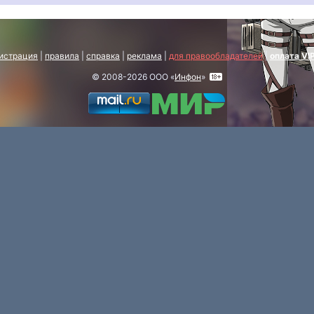
истрация
|
правила
|
справка
|
реклама
|
для правообладателей
|
оплата VI
© 2008-2026 ООО «
Инфон
»