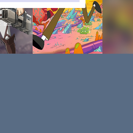
P
|
блог