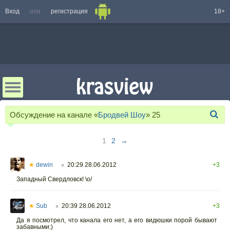
Вход
или
регистрация
18+
Обсуждение на канале «
Бродвей Шоу
»
25
1
2
→
★
dewin
20:29 28.06.2012
+3
○
Западный Свердловск! \o/
★
Sub
20:39 28.06.2012
+3
○
Да я посмотрел, что канала его нет, а его видюшки порой бывают
забавными:)