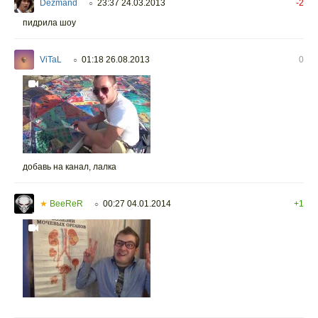
Dezmand
23:37 24.03.2013
-2
○
пидрила шоу
ViTaL
01:18 26.08.2013
0
○
добавь на канал, лалка
★
BeeReR
00:27 04.01.2014
+1
○