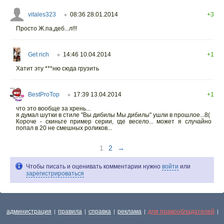
vitales323
08:36 28.01.2014
+3
○
Просто Ж.па,деб...л!!!
Get rich
14:46 10.04.2014
+1
○
Хатит эту ***ню сюда грузить
BestProTop
17:39 13.04.2014
+1
○
что это вообще за хрень...
я думал шутки в стиле "Вы дибилы Мы дибилы" ушли в прошлое...8(
Короче - скиньте пример серии, где весело... может я случайно
попал в 20 не смешных роликов...
1
2
→
Чтобы писать и оценивать комментарии нужно
войти
или
зарегистрироваться
администрация
правила
справка
реклама
для правообладателей
|
|
|
|
|