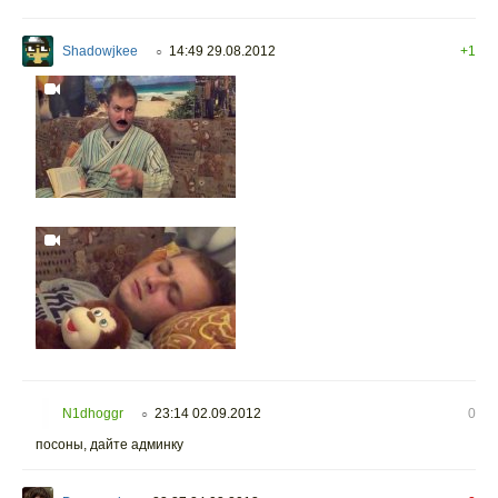
Shadowjkee
14:49 29.08.2012
+1
○
N1dhoggr
23:14 02.09.2012
0
○
посоны, дайте админку