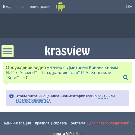
Вход
или
регистрация
18+
Обсуждение видео «
Вечер с Дмитрием Конаныхиным
№117 "Я смог!" - "Поздравляю, сэр" P..S. Хоронили
"Зевс"...
»
0
Чтобы писать и оценивать комментарии нужно
войти
или
зарегистрироваться
администрация
правила
справка
реклама
для правообладателей
|
|
|
|
|
оплата VIP
блог
|