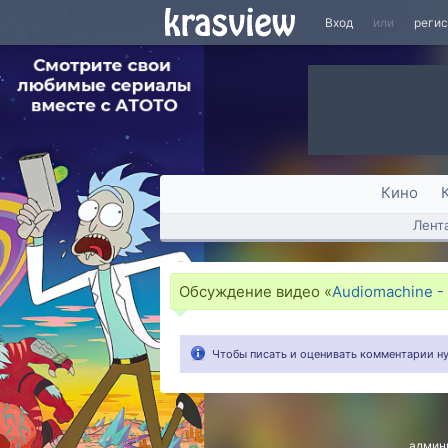
Вход
или
реги
Кино
Лент
Обсуждение видео «
Audiomachine -
Чтобы писать и оценивать комментарии 
админ