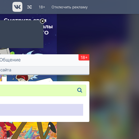
18+
Отключить рекламу
18+
Общение
сайта
P
|
блог