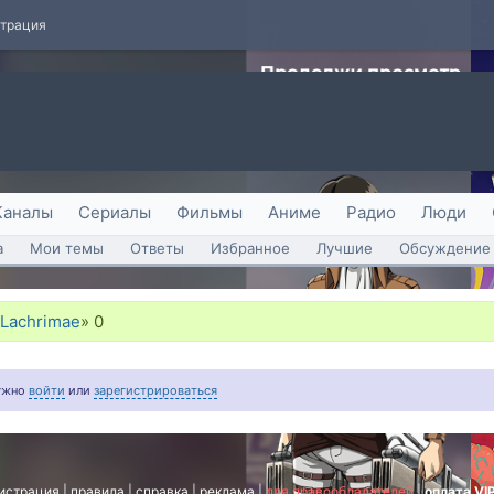
страция
Каналы
Сериалы
Фильмы
Аниме
Радио
Люди
а
Мои темы
Ответы
Избранное
Лучшие
Обсуждение 
 Lachrimae
»
0
нужно
войти
или
зарегистрироваться
истрация
|
правила
|
справка
|
реклама
|
для правообладателей
|
оплата VI