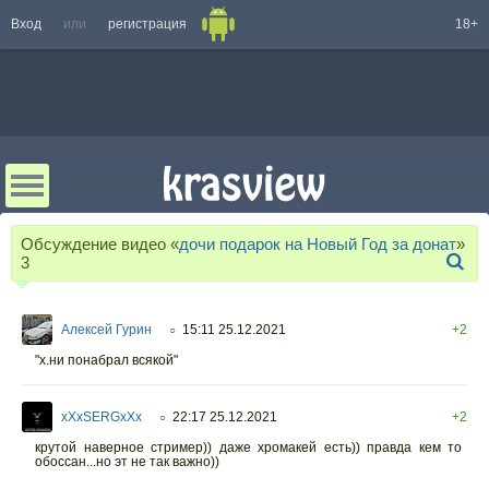
Вход
или
регистрация
18+
Обсуждение видео «
дочи подарок на Новый Год за донат
»
3
Алексей Гурин
15:11 25.12.2021
+2
○
"х.ни понабрал всякой"
xXxSERGxXx
22:17 25.12.2021
+2
○
крутой наверное стример)) даже хромакей есть)) правда кем то
обоссан...но эт не так важно))