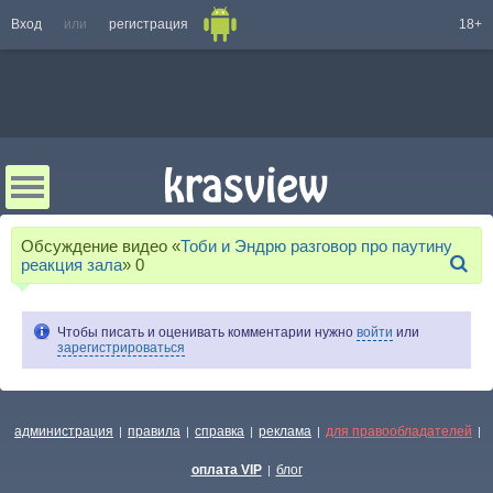
Вход
или
регистрация
18+
Обсуждение видео «
Тоби и Эндрю разговор про паутину
реакция зала
»
0
Чтобы писать и оценивать комментарии нужно
войти
или
зарегистрироваться
администрация
правила
справка
реклама
для правообладателей
|
|
|
|
|
оплата VIP
блог
|