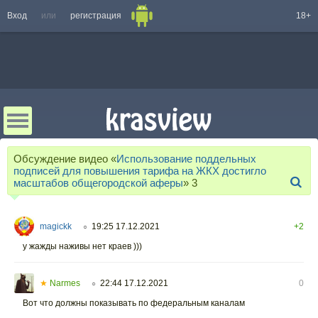
Вход
или
регистрация
18+
Обсуждение видео «
Использование поддельных
подписей для повышения тарифа на ЖКХ достигло
масштабов общегородской аферы
»
3
magickk
19:25 17.12.2021
+2
○
у жажды наживы нет краев )))
★
Narmes
22:44 17.12.2021
0
○
Вот что должны показывать по федеральным каналам