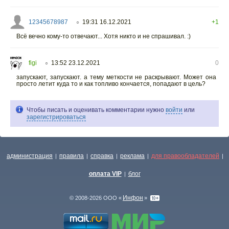
12345678987
19:31 16.12.2021
+1
○
Всё вечно кому-то отвечают... Хотя никто и не спрашивал. :)
figi
13:52 23.12.2021
0
○
запускают, запускают. а тему меткости не раскрывают. Может она
просто летит куда то и как топливо кончается, попадают в цель?
Чтобы писать и оценивать комментарии нужно
войти
или
зарегистрироваться
администрация
правила
справка
реклама
для правообладателей
|
|
|
|
|
оплата VIP
блог
|
Инфон
© 2008-2026 ООО «
»