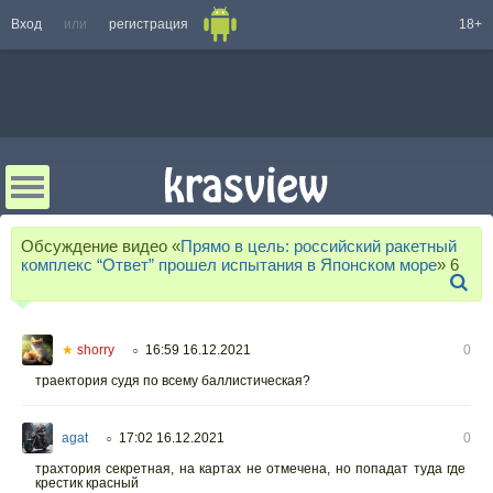
Вход
или
регистрация
18+
Обсуждение видео «
Прямо в цель: российский ракетный
комплекс “Ответ” прошел испытания в Японском море
»
6
★
shorry
16:59 16.12.2021
0
○
траектория судя по всему баллистическая?
agat
17:02 16.12.2021
0
○
трахтория секретная, на картах не отмечена, но попадат туда где
крестик красный