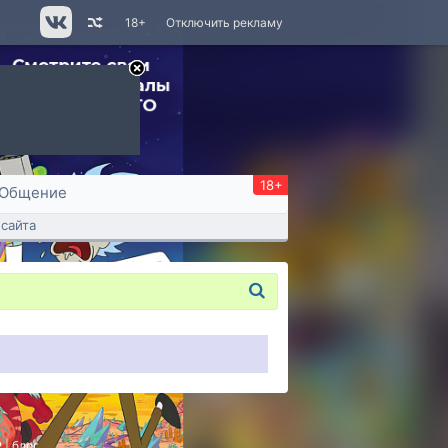
18+
Отключить рекламу
18+
Общение
сайта
P
|
блог