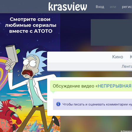
Вход
или
реги
Кино
Лент
Обсуждение видео «
НЕПРЕРЫВНАЯ 
Чтобы писать и оценивать комментарии 
админ