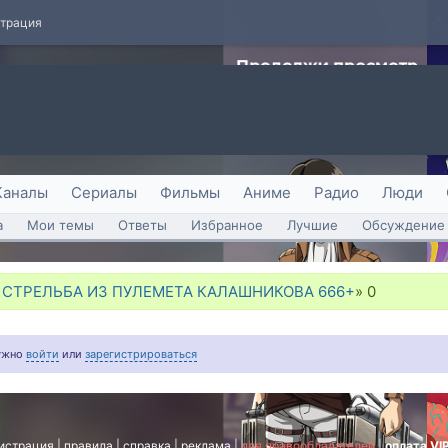
страция
Каналы
Сериалы
Фильмы
Аниме
Радио
Люди
а
Мои темы
Ответы
Избранное
Лучшие
Обсуждение 
СТРЕЛЬБА ИЗ ПУЛЕМЕТА КАЛАШНИКОВА 666+
»
0
нужно
войти
или
зарегистрироваться
истрация
|
правила
|
справка
|
реклама
|
для правообладателей
|
оплата VI