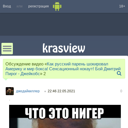
Вход
или
регистрация
18+
Обсуждение видео «
Как русский парень шокировал
Америку и мир бокса! Сенсационный нокаут! Бой Дмитрий
Пирог - Джейкобс
»
2
джедайкиллер
22:46 22.05.2021
0
○
.