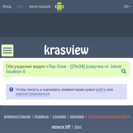
Вход
или
регистрация
18+
Обсуждение видео «
Top Gear - [29x04] (озвучка от Jetvis
Studio)
»
0
Чтобы писать и оценивать комментарии нужно
войти
или
зарегистрироваться
администрация
правила
справка
реклама
для правообладателей
|
|
|
|
|
оплата VIP
блог
|