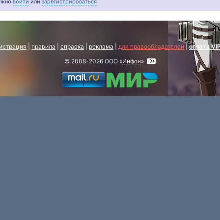
нужно
войти
или
зарегистрироваться
истрация
|
правила
|
справка
|
реклама
|
для правообладателей
|
оплата VI
© 2008-2026 ООО «
Инфон
»