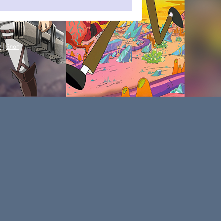
P
|
блог