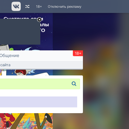
18+
Отключить рекламу
18+
Общение
сайта
P
|
блог