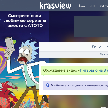
Вход
или
реги
Кино
Лент
Обсуждение видео «
Интервью на 8 
Чтобы писать и оценивать комментарии 
админ