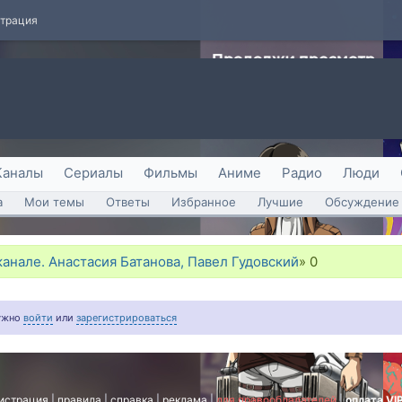
страция
Каналы
Сериалы
Фильмы
Аниме
Радио
Люди
а
Мои темы
Ответы
Избранное
Лучшие
Обсуждение 
канале. Анастасия Батанова, Павел Гудовский
»
0
нужно
войти
или
зарегистрироваться
истрация
|
правила
|
справка
|
реклама
|
для правообладателей
|
оплата VI