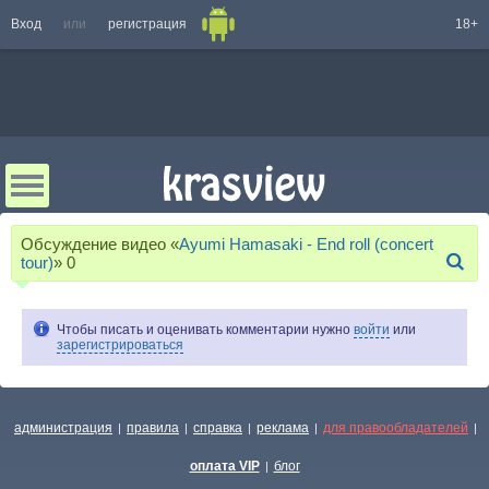
Вход
или
регистрация
18+
Обсуждение видео «
Ayumi Hamasaki - End roll (concert
tour)
»
0
Чтобы писать и оценивать комментарии нужно
войти
или
зарегистрироваться
администрация
правила
справка
реклама
для правообладателей
|
|
|
|
|
оплата VIP
блог
|