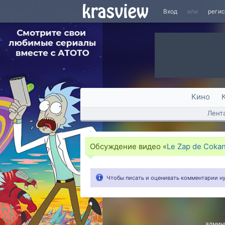
Вход
или
реги
Кино
Лент
Обсуждение видео «
Le Zap de Cokan
Чтобы писать и оценивать комментарии 
админ