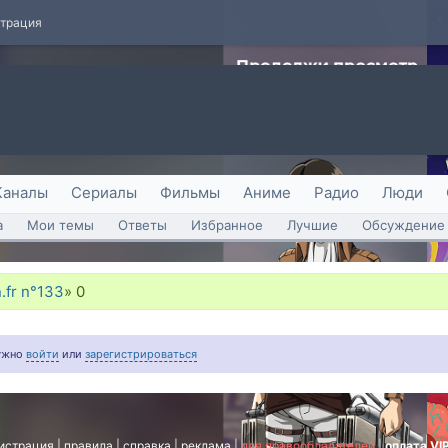
страция
Каналы
Сериалы
Фильмы
Аниме
Радио
Люди
а
Мои темы
Ответы
Избранное
Лучшие
Обсуждение 
.fr n°133
»
0
нужно
войти
или
зарегистрироваться
истрация
|
правила
|
справка
|
реклама
|
для правообладателей
|
оплата VI