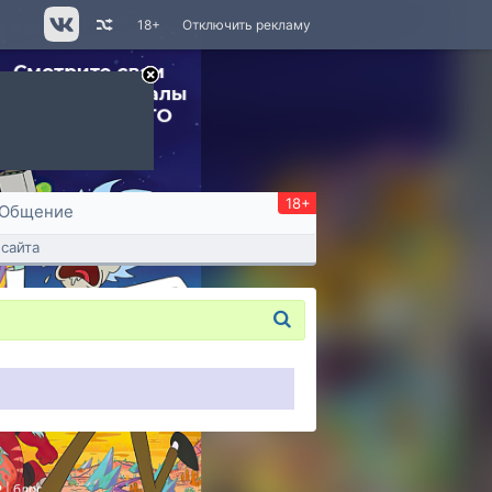
18+
Отключить рекламу
18+
Общение
сайта
P
|
блог