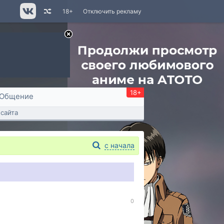
18+
Отключить рекламу
18+
Общение
сайта
с начала
0