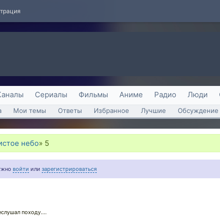
страция
Каналы
Сериалы
Фильмы
Аниме
Радио
Люди
а
Мои темы
Ответы
Избранное
Лучшие
Обсуждение 
истое небо
»
5
нужно
войти
или
зарегистрироваться
слушал походу....