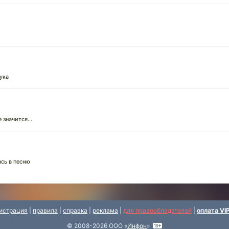
ука
 значится...
ась в песню
истрация
|
правила
|
справка
|
реклама
|
для правообладателей
|
оплата VI
© 2008-2026 ООО «
Инфон
»