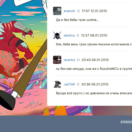
anatolb
17:07 12.01.2010
○
Да и без бабы трэк шляпа...
danilca
12:57 08.01.2010
○
бля, баба весь трэк своим писком испоганила с
tarantul
20:43 06.01.2010
○
ну без нее никуда, она же с RusskieMCz в группе
JaSTeR
20:36 06.01.2010
○
Вроде всё круто.) но девченка не очень вписал
админ