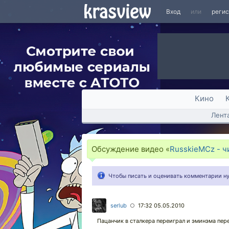
Вход
или
реги
Кино
Лент
Обсуждение видео «
RusskieMCz - ч
Чтобы писать и оценивать комментарии 
serlub
17:32 05.05.2010
○
Пацанчик в сталкера переиграл и эминэма пере