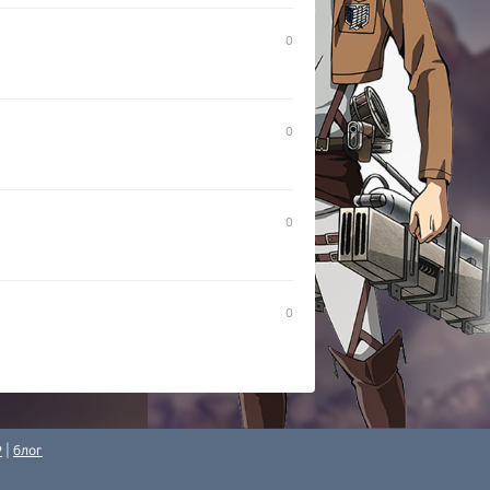
0
0
0
0
P
|
блог