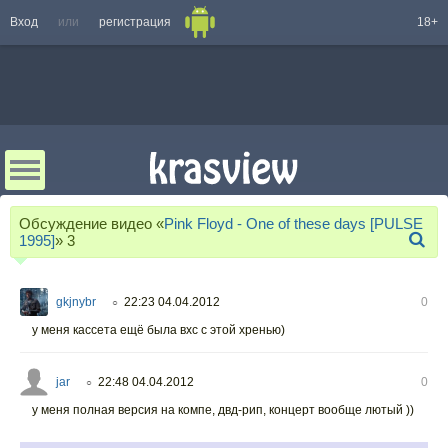
Вход
или
регистрация
18+
Обсуждение видео «
Pink Floyd - One of these days [PULSE
1995]
»
3
gkjnybr
22:23 04.04.2012
0
○
у меня кассета ещё была вхс с этой хренью)
jar
22:48 04.04.2012
0
○
у меня полная версия на компе, двд-рип, концерт вообще лютый ))