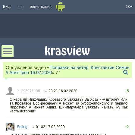
Вход
или
регистрация
18+
Обсуждение видео «
Поправки на ветер. Константин Сёмин
// АгитПроп 16.02.2020
»
77
1_298971138
23:21 16.02.2020
+5
○
С хера ли Николашку Кровавого уважать? За Ходынку штоле? Или
за Кровавое Воскресенье? А может за русско-японскую и первую
мировую? А может Адика Шикльгрубера уважать начать, ну как
часть истории?
Seling
01:02 17.02.2020
+2
○