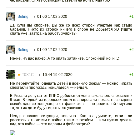
чё, пацаны. Опять совкосрач развели на ночь глядя? xD
Seling
01:06 17.02.2020
+1
○
Да хули вы спорите. Вы же со всех сторон упёртые как стадо
баранов. Никто из сторон ничего в споре не добьётся xD Идите
спать уже, завтра на работу хуярить)
Seling
01:09 17.02.2020
+2
○
Не-не. Ну вас нахер. А то опять затяните. Спокойной ночи :D
★
T0X1C
16:44 19.02.2020
+1
○
Не перепутайте: одевать детей в военную форму — можно, играть
спектакли про ужасы концлагеря — нельзя.
В Рязани депутат от КПРФ добился отмены школьного спектакля к
9 мая. В одной из городских школ планировали показать со сцены
освобождение концлагеря от фашистов — но родителей смутило
то, что их дети будут играть его узников.
Неоднозначная ситуация, конечно. Как вы думаете, стоит ли
рассказывать детям о войне таким способом — или нужно делать
вид, что война — это парады и фейерверки?