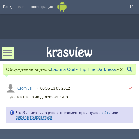
Вход
или
регистрация
18+
Обсуждение видео «
Lacuna Coil - Trip The Darkness
»
2
Gromius
00:06 13.03.2012
-4
○
До Найтвиша им далеко конечно
Чтобы писать и оценивать комментарии нужно
войти
или
зарегистрироваться