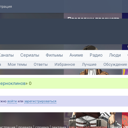
страция
Каналы
Сериалы
Фильмы
Аниме
Радио
Люди
а
Мои темы
Ответы
Избранное
Лучшие
Обсуждение 
Черноклинов
»
0
нужно
войти
или
зарегистрироваться
истрация
|
правила
|
справка
|
реклама
|
для правообладателей
|
оплата VI