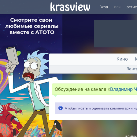
Вход
или
реги
Кино
Лент
Обсуждение на канале «
Владимир 
Чтобы писать и оценивать комментарии 
админ