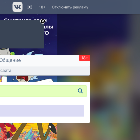
18+
Отключить рекламу
18+
Общение
сайта
P
|
блог