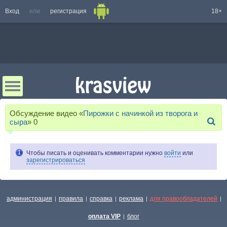
Вход
или
регистрация
18+
Обсуждение видео «
Пирожки с начинкой из творога и
сыра
»
0
Чтобы писать и оценивать комментарии нужно
войти
или
зарегистрироваться
администрация
правила
справка
реклама
для правообладателей
|
|
|
|
|
оплата VIP
блог
|