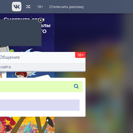
18+
Отключить рекламу
18+
Общение
сайта
P
|
блог