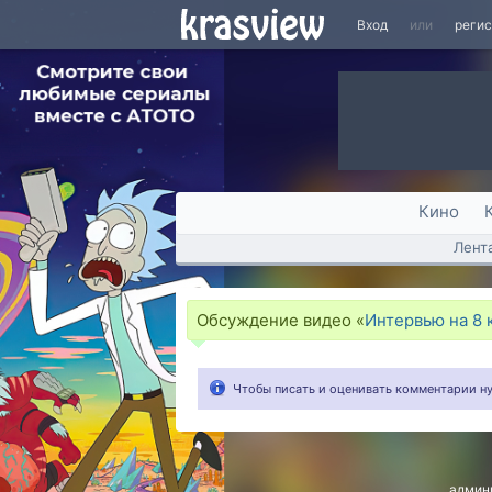
Вход
или
реги
Кино
Лент
Обсуждение видео «
Интервью на 8 
Чтобы писать и оценивать комментарии 
админ