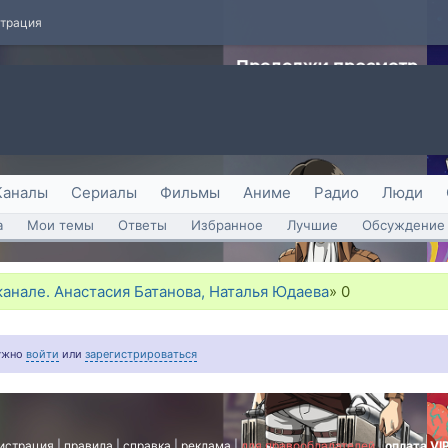
страция
Каналы
Сериалы
Фильмы
Аниме
Радио
Люди
а
Мои темы
Ответы
Избранное
Лучшие
Обсуждение 
канале. Анастасия Батанова, Наталья Юдаева
»
0
нужно
войти
или
зарегистрироваться
истрация
|
правила
|
справка
|
реклама
|
для правообладателей
|
оплата VI