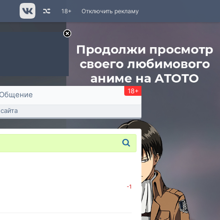
18+
Отключить рекламу
18+
Общение
сайта
-1