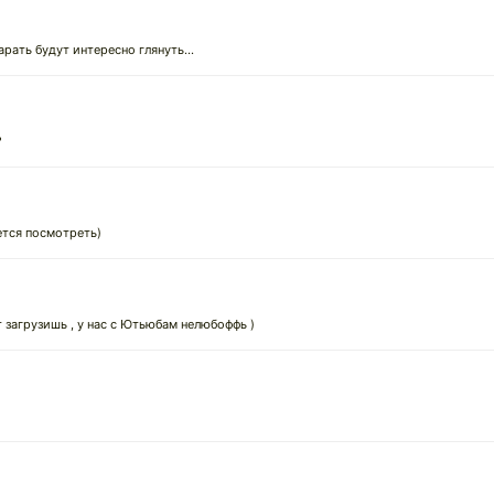
рать будут интересно глянуть...
?
чется посмотреть)
загрузишь , у нас с Ютьюбам нелюбоффь )