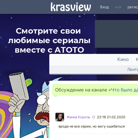
Вход
или
реги
Кино
Лент
Обсуждение на канале «
Что было д
Жанна Король
22:19 21.02.2020
○
вроде не все серии, но могу ошибаться