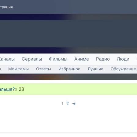
страция
Каналы
Сериалы
Фильмы
Аниме
Радио
Люди
а
Мои темы
Ответы
Избранное
Лучшие
Обсуждение 
альше?
»
28
1
2
→