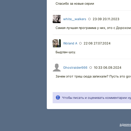
Спасибо за новые серии
white__walkers
23:39 20.11.2023
○
Самая лучшая программа у них, это с Дорохом
Woland A
22:06 27.07.2024
○
Быдлан-шоу.
Ghostraider666
10:33 06.09.2024
○
Зачем этот треш сюда запихали? Пусть это go
Чтобы писать и оценивать комментарии 
админ