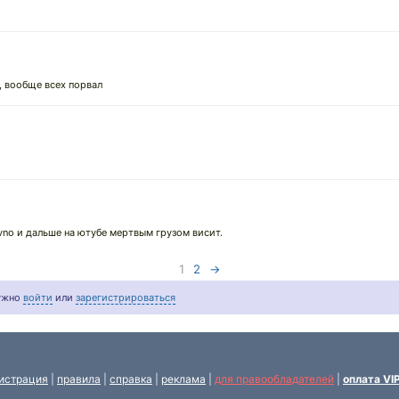
, вообще всех порвал
vno и дальше на ютубе мертвым грузом висит.
1
2
→
нужно
войти
или
зарегистрироваться
истрация
|
правила
|
справка
|
реклама
|
для правообладателей
|
оплата VI