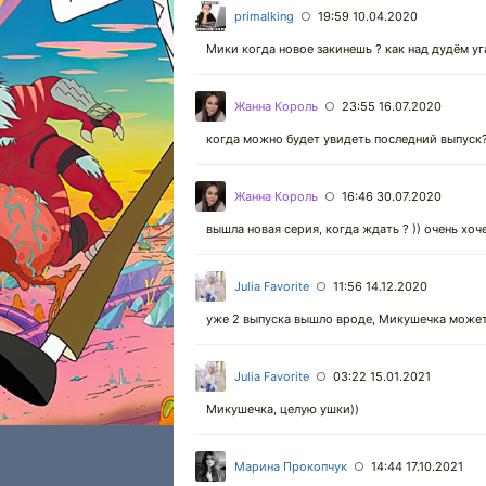
primalking
19:59 10.04.2020
○
Мики когда новое закинешь ? как над дудём уга
Жанна Король
23:55 16.07.2020
○
когда можно будет увидеть последний выпуск
Жанна Король
16:46 30.07.2020
○
вышла новая серия, когда ждать ? )) очень хо
Julia Favorite
11:56 14.12.2020
○
уже 2 выпуска вышло вроде, Микушечка может 
Julia Favorite
03:22 15.01.2021
○
Микушечка, целую ушки))
Марина Прокопчук
14:44 17.10.2021
○