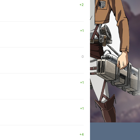
+2
+1
0
+1
+1
+4