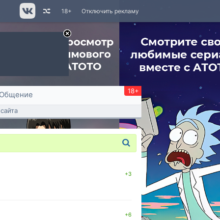
18+
Отключить рекламу
18+
Общение
сайта
+3
+6