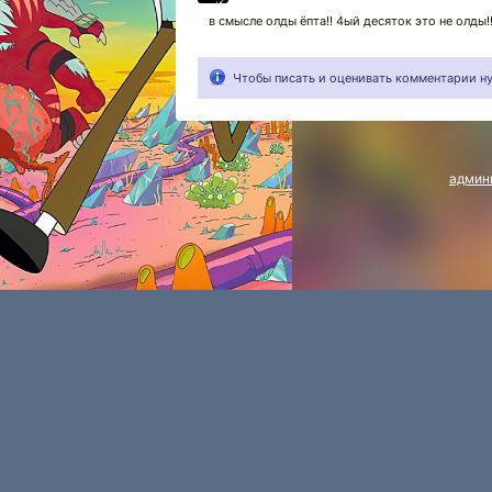
в смысле олды ёпта!! 4ый десяток это не олды!
Чтобы писать и оценивать комментарии 
админ