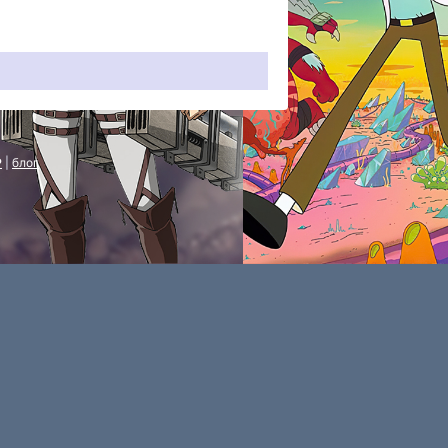
P
|
блог