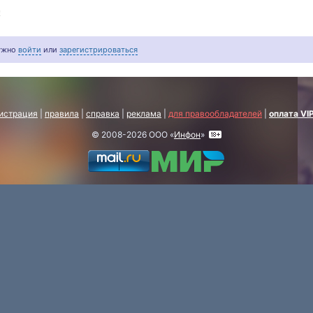
!
нужно
войти
или
зарегистрироваться
истрация
|
правила
|
справка
|
реклама
|
для правообладателей
|
оплата VI
© 2008-2026 ООО «
Инфон
»