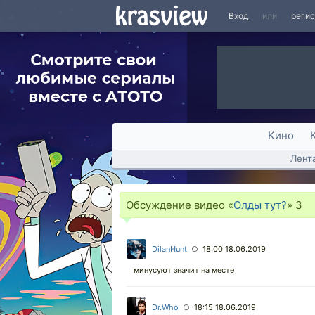
Вход
или
реги
Кино
Лент
Обсуждение видео «
Олды тут?
»
3
DilanHunt
18:00 18.06.2019
○
минусуют значит на месте
Dr.Who
18:15 18.06.2019
○