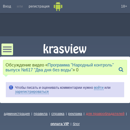
Вход
или
регистрация
18+
Обсуждение видео «
Программа "Народный контроль"
выпуск №617 "Два дня без воды"
»
0
Чтобы писать и оценивать комментарии нужно
войти
или
зарегистрироваться
администрация
правила
справка
реклама
для правообладателей
|
|
|
|
|
оплата VIP
блог
|