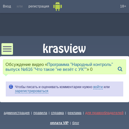
Вход
или
регистрация
18+
Обсуждение видео «
Программа "Народный контроль"
выпуск №616 "Что такое "не везёт с УК""
»
0
Чтобы писать и оценивать комментарии нужно
войти
или
зарегистрироваться
администрация
правила
справка
реклама
для правообладателей
|
|
|
|
|
оплата VIP
блог
|