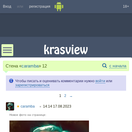
Вход
или
регистрация
18+
Стена «
caramba
»
12
с начала
Чтобы писать и оценивать комментарии нужно
войти
или
зарегистрироваться
1
2
→
★
caramba
14:14 17.08.2023
○
Новое фото на странице: