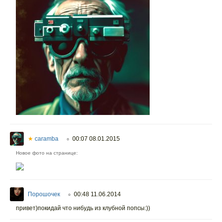
★
caramba
00:07 08.01.2015
○
Новое фото на странице:
Порошочек
00:48 11.06.2014
○
привет)покидай что нибудь из клубной попсы:))