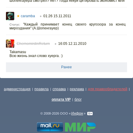
шопенгауера смотрел? нет? тогда некуй цитировать экономист мля
★
caramba
01:26 15.11.2011
○
"Каждый принимает конец своего кругозора за конец
Статус:
мироздания" (А.Шопенгауер)
ChernomirdinReturn
16:05 12.11.2010
○
Takamasu
Всю жизнь знал слово хуерга. :)
Ранее
администрация
правила
справка
реклама
для правообладателей
|
|
|
|
|
оплата VIP
блог
|
Инфон
© 2008-2026 ООО «
»