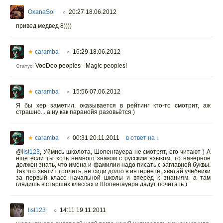
OxanaSol
20:27 18.06.2012
○
привед медвед 8))))
★
caramba
16:29 18.06.2012
○
VooDoo peoples - Magic peoples!
Статус:
★
caramba
15:56 07.06.2012
○
Я бы хер заметил, оказывается в рейтинг кто-то смотрит, аж
страшно... а ну как паранойя разовьётся )
★
caramba
00:31 20.11.2011
в ответ на ↓
○
@
list123
, Уймись школота, Шопенгауера не смотрят, его читают ) А
ещё если ты хоть немного знаком с русским языком, то наверное
должен знать, что имена и фамилии надо писать с заглавной буквы.
Так что хватит тролить, не сиди долго в интернете, хватай учебники
за первый класс начальной школы и вперёд к знаниям, а там
глядишь в старших классах и Шопенгауера дадут почитать )
list123
14:11 19.11.2011
○