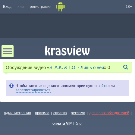
Вход
или
регистрация
18+
Обсуждение видео «
Bl.A.K. & T.O. - Лишь о ней
»
0
Чтобы писать и оценивать комментарии нужно
войти
или
зарегистрироваться
администрация
правила
справка
реклама
для правообладателей
|
|
|
|
|
оплата VIP
блог
|