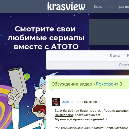
Вход
или
реги
Кино
Лент
Обсуждение видео «
Лохотрон
»
3
Aqel
15:57 06.10.2018
○
Если бы всё так было просто... Просто дальше
мышеловки
! Хаахахахахаха!!!
Мужик всё правильно сделал!
:)
PS: там наверняка какие нибудь стимуляторы-