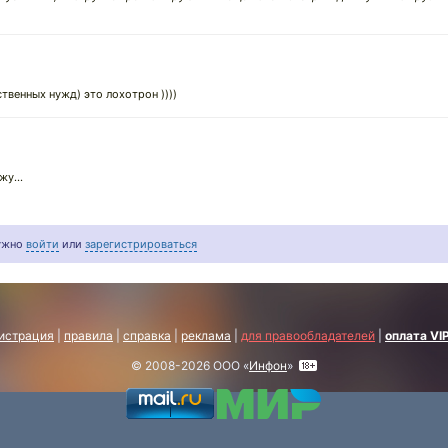
твенных нужд) это лохотрон ))))
у...
нужно
войти
или
зарегистрироваться
истрация
|
правила
|
справка
|
реклама
|
для правообладателей
|
оплата VI
© 2008-2026 ООО «
Инфон
»