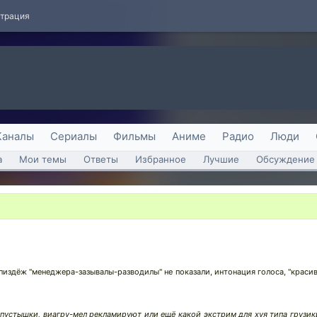
страция
Каналы
Сериалы
Фильмы
Аниме
Радио
Люди
а
Мои темы
Ответы
Избранное
Лучшие
Обсуждение 
 пиздёж "менеджера-зазывалы-разводилы" не показали, интонация голоса, "краси
пустышки, виагру-мел рекламируют или ещё какой экстрим для хуя типа грузики 