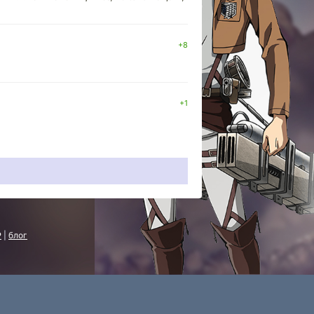
+8
+1
P
|
блог