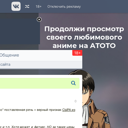
18+
Отключить рекламу
18+
Общение
сайта
0
во" поставленная речь = верный признак
СЫРА из
и т.п. Хотя может и фитнес, НО за такие цены,