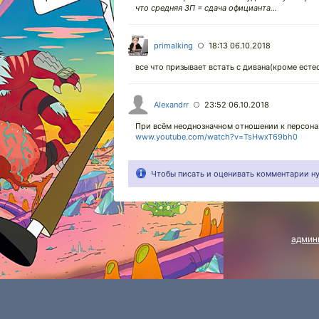
что средняя ЗП = сдача официанта...
primalking
18:13 06.10.2018
○
все что призывает встать с дивана(кроме естес
Alexandrr
23:52 06.10.2018
○
При всём неоднозначном отношении к персонаж
www.youtube.com/watch?v=TsHwxT69bh0
Чтобы писать и оценивать комментарии 
админ