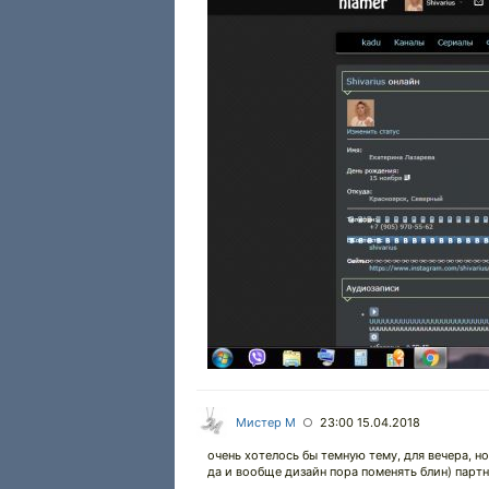
Мистер М
23:00 15.04.2018
○
очень хотелось бы темную тему, для вечера, но 
да и вообще дизайн пора поменять блин) партн