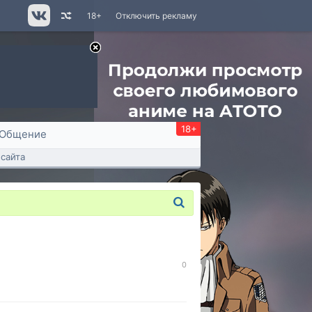
18+
Отключить рекламу
18+
Общение
сайта
0