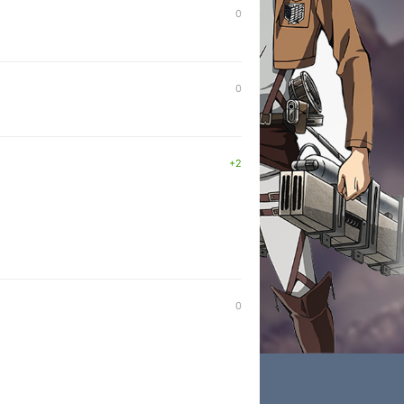
0
0
+2
0