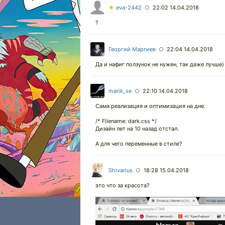
★
eva-2442
22:02 14.04.2018
○
?
Георгий Маргиев
22:04 14.04.2018
○
Да и нафиг ползунок не нужен, так даже лучше)
marik_se
22:10 14.04.2018
○
Сама реализация и оптимизация на дне.
/* Filename: dark.css */
Дизайн лет на 10 назад отстал.
А для чего переменные в стиле?
Shivarius
18:28 15.04.2018
○
это что за красота?