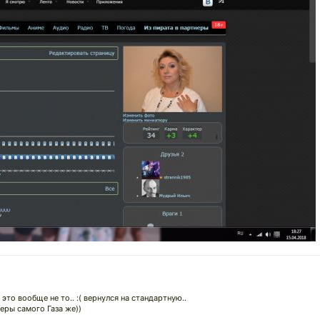
это вообще не то.. :( вернулся на стандартную..
еры самого Газа же))