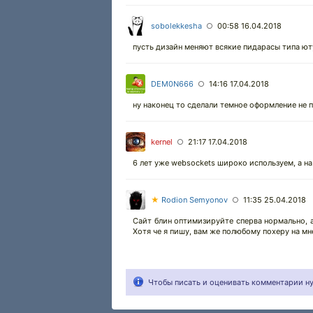
sobolekkesha
00:58 16.04.2018
○
пусть дизайн меняют всякие пидарасы типа ю
DEM0N666
14:16 17.04.2018
○
ну наконец то сделали темное оформление не п
kernel
21:17 17.04.2018
○
6 лет уже websockets широко используем, а на
★
Rodion Semyonov
11:35 25.04.2018
○
Сайт блин оптимизируйте сперва нормально, а
Хотя че я пишу, вам же полюбому похеру на мн
Чтобы писать и оценивать комментарии 