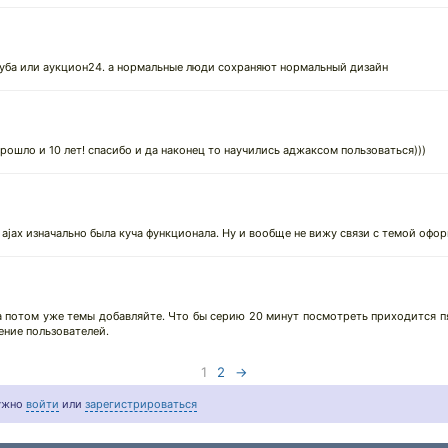
туба или аукцион24. а нормальные люди сохраняют нормальный дизайн
рошло и 10 лет! спасибо и да наконец то научились аджаксом пользоваться)))
 ajax изначально была куча функционала. Ну и вообще не вижу связи с темой офор
 потом уже темы добавляйте. Что бы серию 20 минут посмотреть приходится пят
ение пользователей.
1
2
→
нужно
войти
или
зарегистрироваться