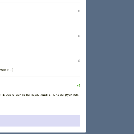
0
0
0
мления )
+1
ь раз ставить на паузу ждать пока загрузится.