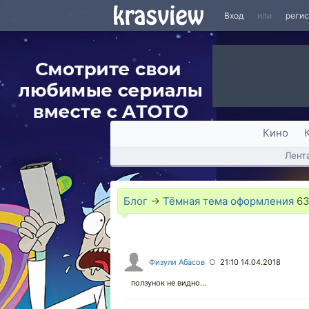
Вход
или
реги
Кино
Лент
Блог
→
Тёмная тема оформления
6
Физули Абасов
21:10 14.04.2018
○
ползунок не видно...