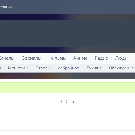
страция
Каналы
Сериалы
Фильмы
Аниме
Радио
Люди
а
Мои темы
Ответы
Избранное
Лучшие
Обсуждение 
3
1
2
→