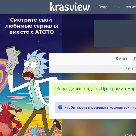
Вход
или
реги
Кино
Лент
Обсуждение видео «
Программа Наро
Чтобы писать и оценивать комментарии 
админ