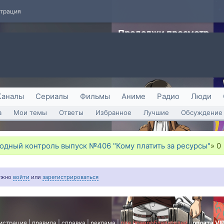
страция
Каналы
Сериалы
Фильмы
Аниме
Радио
Люди
а
Мои темы
Ответы
Избранное
Лучшие
Обсуждение 
дный контроль выпуск №406 "Кому платить за ресурсы"
»
0
нужно
войти
или
зарегистрироваться
истрация
|
правила
|
справка
|
реклама
|
для правообладателей
|
оплата VI