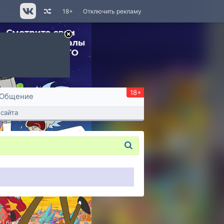
18+
Отключить рекламу
18+
Общение
сайта
P
|
блог