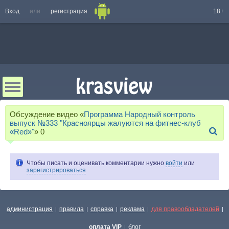
Вход
или
регистрация
18+
Обсуждение видео «
Программа Народный контроль
выпуск №333 "Красноярцы жалуются на фитнес-клуб
«Red»"
»
0
Чтобы писать и оценивать комментарии нужно
войти
или
зарегистрироваться
администрация
правила
справка
реклама
для правообладателей
|
|
|
|
|
оплата VIP
блог
|